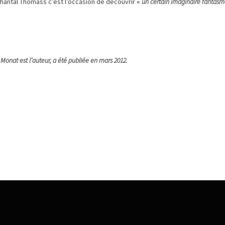
 Chantal Thomass c’est l’occasion de découvrir
«
un certain imaginaire fantasm
 Monat est l’auteur, a été publiée en mars 2012.