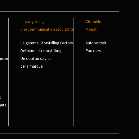
Le storytelling :
Clothilde
une communication séduisante
Monat
La gamme Storytelling Factory
Autoportrait
Définition du storytelling
Parcours
aison
Un outil au service
de la marque
e
t
ante