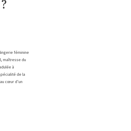
 ?
 lingerie féminine
l, maîtresse du
 adulée à
spécialité de la
 au cœur d’un