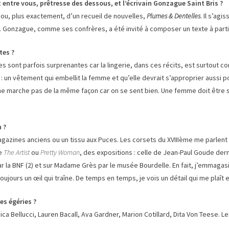
ntre vous, prêtresse des dessous, et l’écrivain Gonzague Saint Bris ?
 ou, plus exactement, d’un recueil de nouvelles,
Plumes & Dentelles
. Il s’agi
Gonzague, comme ses confrères, a été invité à composer un texte à parti
tes ?
nes sont parfois surprenantes car la lingerie, dans ces récits, est surtou
 : un vêtement qui embellit la femme et qu’elle devrait s’approprier aussi po
 ne marche pas de la même façon car on se sent bien. Une femme doit être 
 ?
agazines anciens ou un tissu aux Puces. Les corsets du XVIIIème me parlent
me
The Artist
ou
Pretty Woman
, des expositions : celle de Jean-Paul Goude der
ar la BNF (2) et sur Madame Grès par le musée Bourdelle. En fait, j’emma
toujours un œil qui traîne. De temps en temps, je vois un détail qui me plaît
es égéries ?
ica Bellucci, Lauren Bacall, Ava Gardner, Marion Cotillard, Dita Von Teese. 