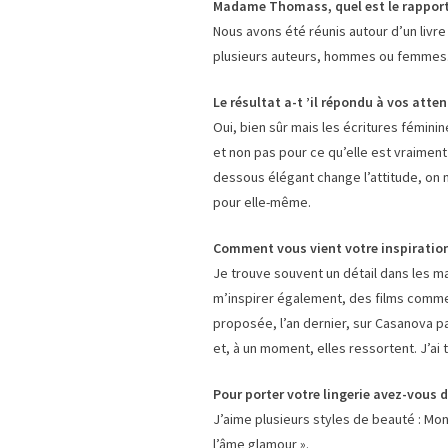
Madame Thomass, quel est le rapport e
Nous avons été réunis autour d’un livre
plusieurs auteurs, hommes ou femmes. 
Le résultat a-t ’il répondu à vos atten
Oui, bien sûr mais les écritures fémini
et non pas pour ce qu’elle est vraiment
dessous élégant change l’attitude, on
pour elle-même.
Comment vous vient votre inspiration
Je trouve souvent un détail dans les m
m’inspirer également, des films com
proposée, l’an dernier, sur Casanova p
et, à un moment, elles ressortent. J’ai 
Pour porter votre lingerie avez-vous d
J’aime plusieurs styles de beauté : Mon
l’âme glamour ».