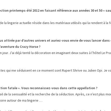
llection printemps-été 2012 en faisant référence aux années 30 et 50 « s
 la lingerie actuelle réside dans les matériaux utilisés qui la rendent à la 
us attirée par d’autres univers et auriez-vous envie de vous lancer dan
’aventure du Crazy Horse ?
n jour. J’ai déjà tenté la décoration en imaginant deux suites à l’hôtel Le Pr
stes qui me séduisent en ce moment sont Rupert Shrive ou Julien Opi. Je vai
ction fatale ». Vous reconnaissez-vous dans cette appellation ?
eil de la sensualité et la recherche de la séduction. Après, ce n’est plus mo
toire autour de ma lingerie …