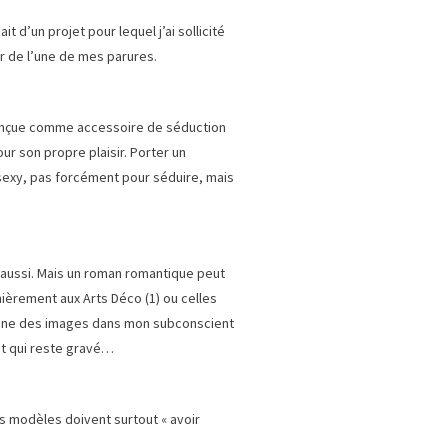
ssait d’un projet pour lequel j’ai sollicité
r de l’une de mes parures.
t conçue comme accessoire de séduction
ur son propre plaisir. Porter un
sexy, pas forcément pour séduire, mais
 aussi. Mais un roman romantique peut
nièrement aux Arts Déco (1) ou celles
gasine des images dans mon subconscient
 et qui reste gravé…
Les modèles doivent surtout « avoir